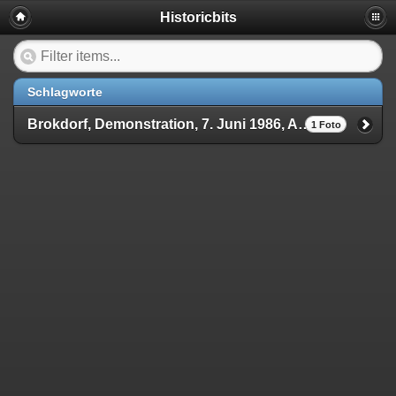
Historicbits
Schlagworte
Brokdorf, Demonstration, 7. Juni 1986, Anti-Atomkraft, Protest, Friedensbewegung, Umweltaktivismus, Kernkraftwerk, Atomkraftgegner, politische Kundgebung, Bürgerprotest, 1980er, Umweltbewegung, Demonstranten, öffentliche Versammlung, politische Geschichte
1 Foto