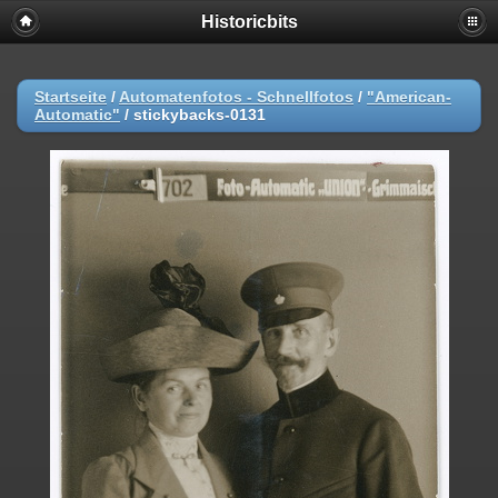
Historicbits
Startseite
/
Automatenfotos - Schnellfotos
/
"American-
Automatic"
/
stickybacks-0131