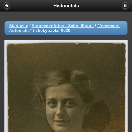
Historicbits
Startseite
/
Automatenfotos - Schnellfotos
/
"American-
Automatic"
/
stickybacks-0020