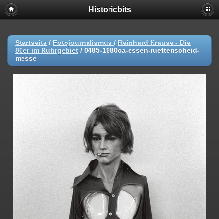
Historicbits
Startseite
/
Fotojournalismus
/
Reinhard Krause - Die
80er im Ruhrgebiet
/
0485-1980ca-essen-ruettenscheid-
messe