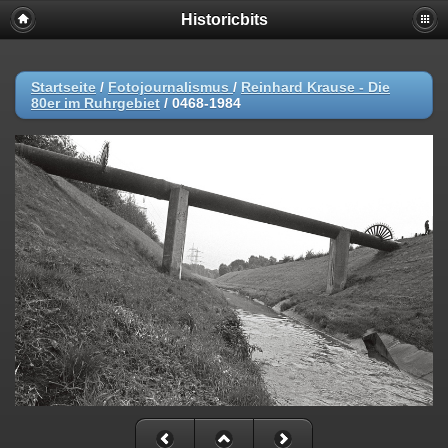
Historicbits
Startseite
/
Fotojournalismus
/
Reinhard Krause - Die
80er im Ruhrgebiet
/
0468-1984