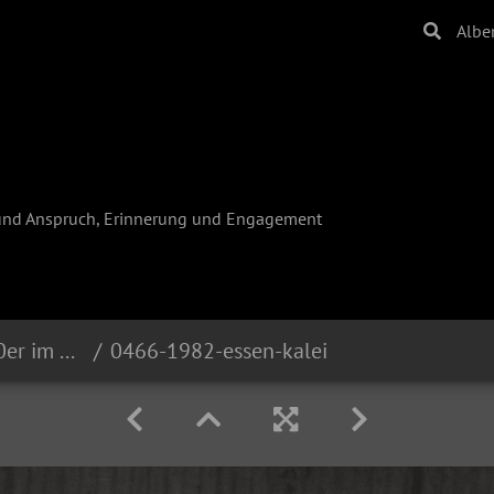
Albe
und Anspruch, Erinnerung und Engagement
Reinhard Krause - Die 80er im Ruhrgebiet
0466-1982-essen-kalei