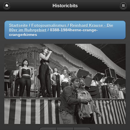
Historicbits
Startseite
/
Fotojournalismus
/
Reinhard Krause - Die
80er im Ruhrgebiet
/
0388-1984herne-crange-
crangerkirmes