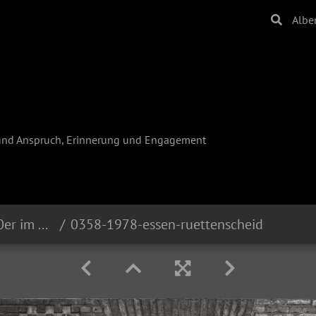
Albe
und Anspruch, Erinnerung und Engagement
Reinhard Krause - Die 80er im Ruhrgebiet
0358-1978-essen-ruettenscheid