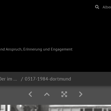
Albe
und Anspruch, Erinnerung und Engagement
Reinhard Krause - Die 80er im Ruhrgebiet
0317-1984-dortmund