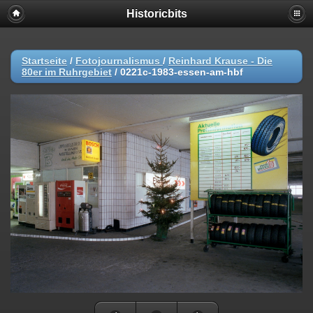
Historicbits
Startseite
/
Fotojournalismus
/
Reinhard Krause - Die
80er im Ruhrgebiet
/
0221c-1983-essen-am-hbf