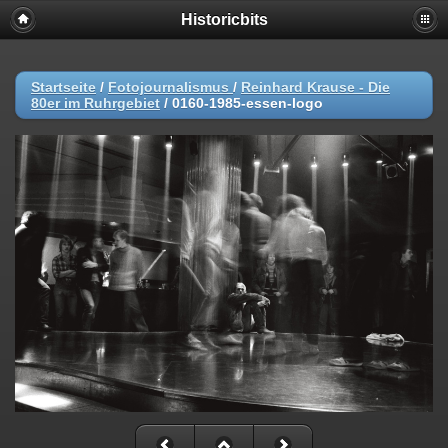
Historicbits
Startseite
/
Fotojournalismus
/
Reinhard Krause - Die
80er im Ruhrgebiet
/
0160-1985-essen-logo