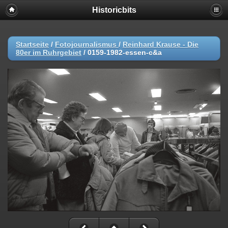
Historicbits
Startseite
/
Fotojournalismus
/
Reinhard Krause - Die
80er im Ruhrgebiet
/
0159-1982-essen-c&a