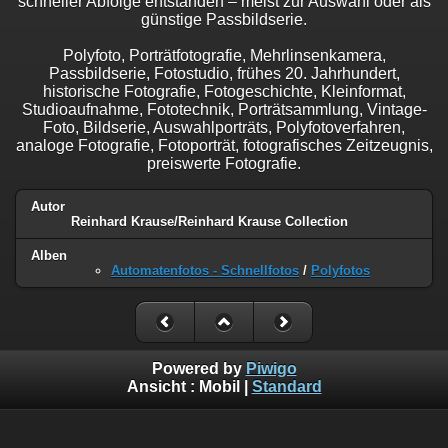
schneller Abfolge entstanden – meist zur Auswahl oder als
günstige Passbildserie.
Polyfoto, Porträtfotografie, Mehrlinsenkamera,
Passbildserie, Fotostudio, frühes 20. Jahrhundert,
historische Fotografie, Fotogeschichte, Kleinformat,
Studioaufnahme, Fototechnik, Porträtsammlung, Vintage-
Foto, Bildserie, Auswahlporträts, Polyfotoverfahren,
analoge Fotografie, Fotoporträt, fotografisches Zeitzeugnis,
preiswerte Fotografie.
Autor
Reinhard Krause/Reinhard Krause Collection
Alben
Automatenfotos - Schnellfotos
/
Polyfotos
Powered by
Piwigo
Ansicht :
Mobil
|
Standard
- Verantwortlich und © 2025 - Reinhard Krause - Birkenallee
77, 15745 Wildau - E-Mail: mail@reinhard-krause.de