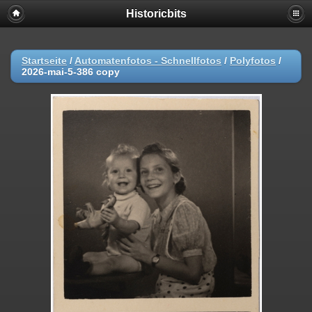
Historicbits
Startseite
/
Automatenfotos - Schnellfotos
/
Polyfotos
/
2026-mai-5-386 copy