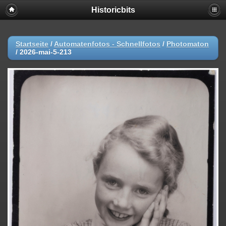
Historicbits
Startseite
/
Automatenfotos - Schnellfotos
/
Photomaton
/
2026-mai-5-213