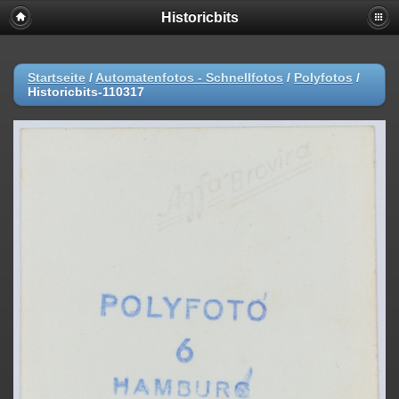
Historicbits
Startseite
/
Automatenfotos - Schnellfotos
/
Polyfotos
/
Historicbits-110317