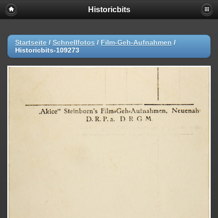
Historicbits
Startseite
/
Schnellfotos
/
Film-Geh-Aufnahmen
/
Historicbits-109273