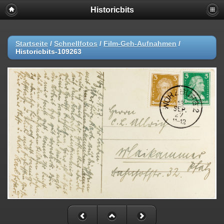
Historicbits
Startseite
/
Schnellfotos
/
Film-Geh-Aufnahmen
/
Historicbits-109263