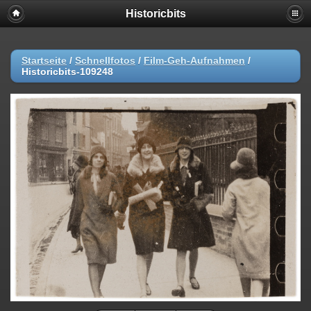
Historicbits
Startseite
/
Schnellfotos
/
Film-Geh-Aufnahmen
/
Historicbits-109248