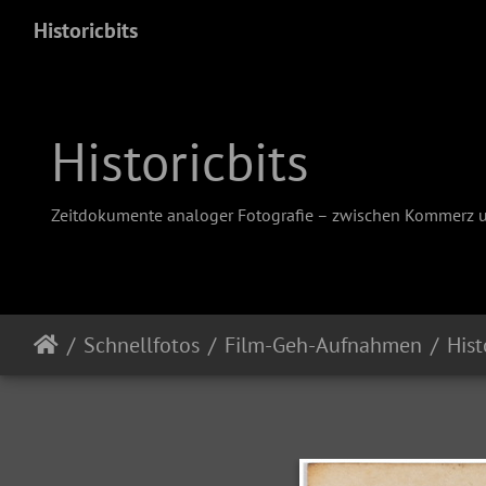
Historicbits
Historicbits
Zeitdokumente analoger Fotografie – zwischen Kommerz 
Schnellfotos
Film-Geh-Aufnahmen
Hist