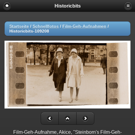
Historicbits
Startseite
/
Schnellfotos
/
Film-Geh-Aufnahmen
/
Historicbits-109208
Film-Geh-Aufnahme, Akice, "Steinborn's Film-Geh-