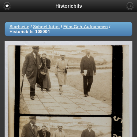
Historicbits
Startseite
/
Schnellfotos
/
Film-Geh-Aufnahmen
/
Historicbits-108004