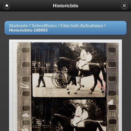
Historicbits
Startseite
/
Schnellfotos
/
Film-Geh-Aufnahmen
/
Historicbits-108003