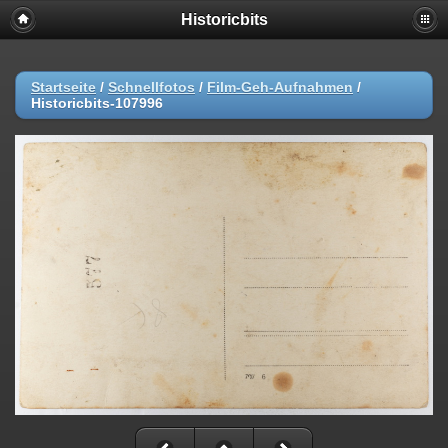
Historicbits
Startseite
/
Schnellfotos
/
Film-Geh-Aufnahmen
/
Historicbits-107996