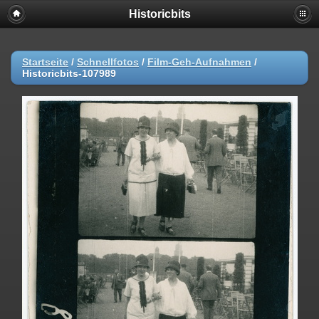
Historicbits
Startseite
/
Schnellfotos
/
Film-Geh-Aufnahmen
/
Historicbits-107989