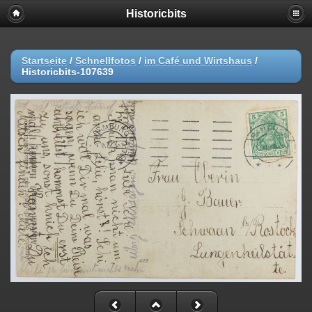
Historicbits
Startseite
/
Schnellfotos
/
im Café und Wirtshaus
/
Historicbits-107639