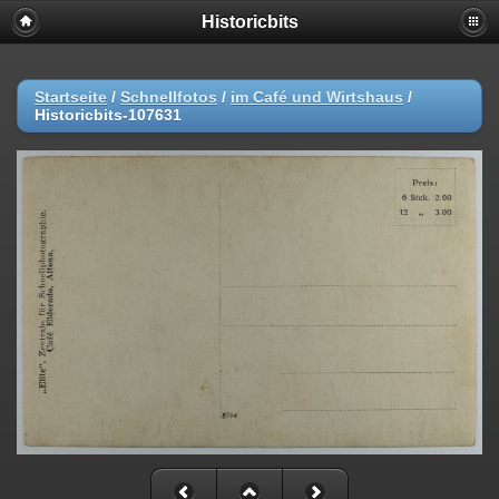
Historicbits
Startseite
/
Schnellfotos
/
im Café und Wirtshaus
/
Historicbits-107631