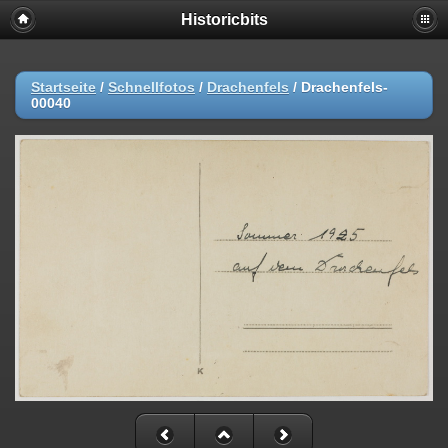
Historicbits
Startseite
/
Schnellfotos
/
Drachenfels
/
Drachenfels-
00040