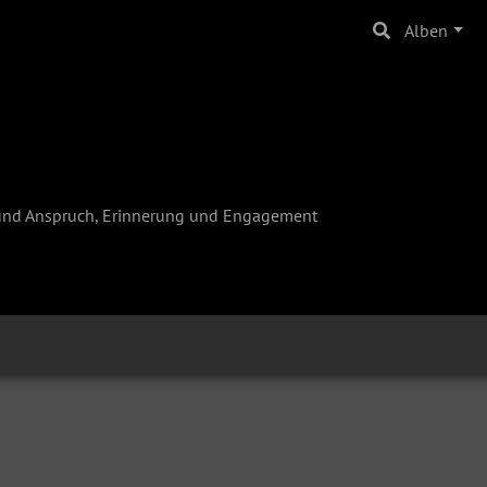
Alben
und Anspruch, Erinnerung und Engagement