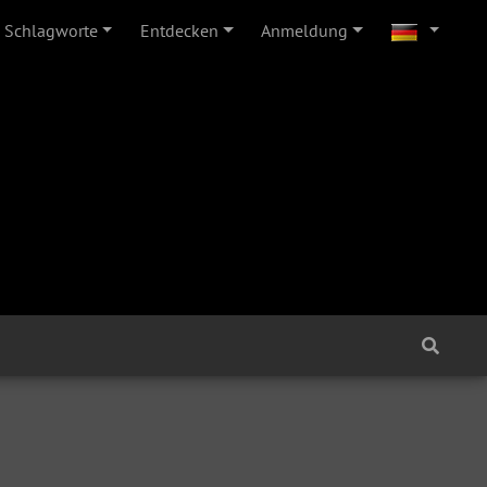
Schlagworte
Entdecken
Anmeldung