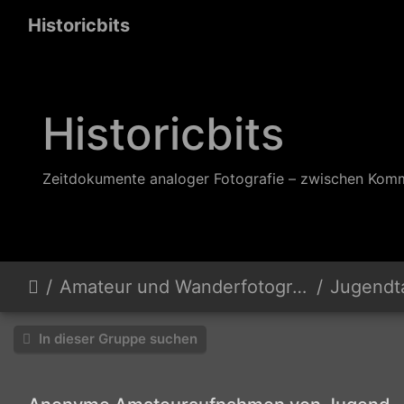
Historicbits
Historicbits
Zeitdokumente analoger Fotografie – zwischen Kom
Amateur und Wanderfotografen
Jugendtanz
In dieser Gruppe suchen